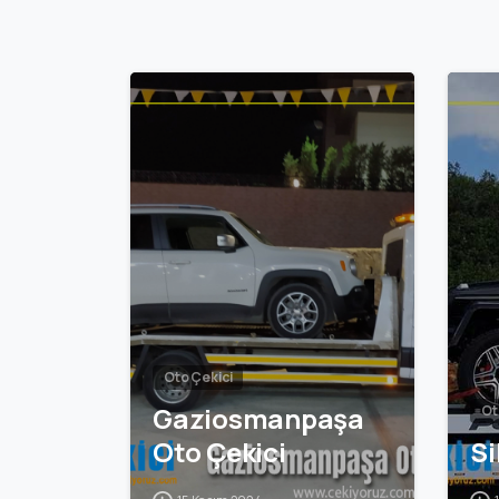
Oto Çekici
Gaziosmanpaşa
Ot
Oto Çekici
Si