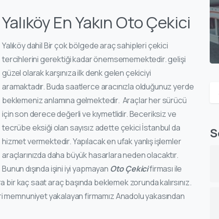
Yalıköy En Yakın Oto Çekici
Yalıköy dahil Bir çok bölgede araç sahipleri çekici
tercihlerini gerektiği kadar önemsememektedir. gelişi
güzel olarak karşınıza ilk denk gelen çekiciyi
aramaktadır. Buda saatlerce aracınızla olduğunuz yerde
beklemeniz anlamına gelmektedir. Araçlar her sürücü
için son derece değerli ve kıymetlidir. Beceriksiz ve
tecrübe eksiği olan sayısız adette çekici İstanbul da
S
hizmet vermektedir. Yapılacak en ufak yanlış işlemler
araçlarınızda daha büyük hasarlara neden olacaktır.
Bunun dışında işini iyi yapmayan
Oto Çekici
firması ile
a bir kaç saat araç başında beklemek zorunda kalırsınız.
ri memnuniyet yakalayan firmamız Anadolu yakasından