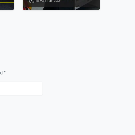
18 Haziran 2024
d *