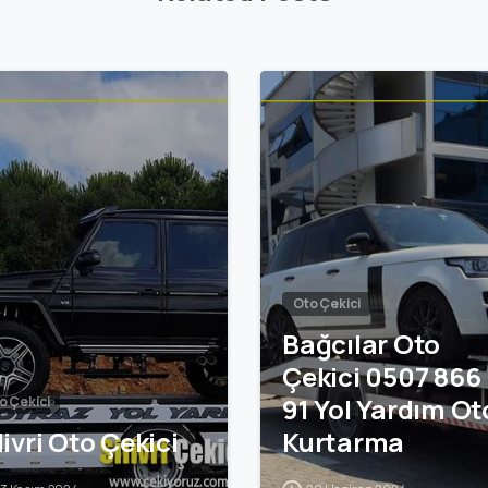
Oto Çekici
Bağcılar Oto
Çekici 0507 866
91 Yol Yardım Ot
o Çekici
livri Oto Çekici
Kurtarma