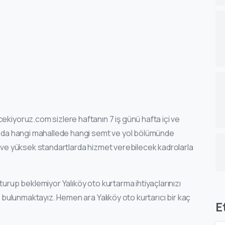
ekiyoruz.com sizlere haftanın 7 iş günü hafta içi ve
rında hangi mahallede hangi semt ve yol bölümünde
ak ve yüksek standartlarda hizmet verebilecek kadrolarla
turup beklemiyor Yalıköy oto kurtarma ihtiyaçlarınızı
de bulunmaktayız. Hemen ara Yalıköy oto kurtarıcı bir kaç
E