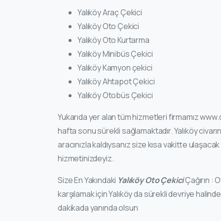
Yalıköy Araç Çekici
Yalıköy Oto Çekici
Yalıköy Oto Kurtarma
Yalıköy Minibüs Çekici
Yalıköy Kamyon çekici
Yalıköy Ahtapot Çekici
Yalıköy Otobüs Çekici
Yukarıda yer alan tüm hizmetleri firmamız www.c
hafta sonu sürekli sağlamaktadır. Yalıköy civa
aracınızla kaldıysanız size kısa vakitte ulaşac
hizmetinizdeyiz.
Size En Yakındaki
Yalıköy Oto Çekici
Çağırın : O
karşılamak için Yalıköy da sürekli devriye halin
dakikada yanında olsun