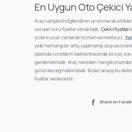
En Uygun Oto Çekici Y
Araç sahiplerini ilgilendiren ve en merak ettikler
sorulan soru fiyatlar olmaktadır.
Çekici fiyatları
k
sizlere uzun zamandır hizmet vermekteyiz.
Yal
yıldır herhangi bir artış yapılmamış olup ekono
işlerinde ücretlerin belirlenmesinde bir kaç s
gerekmektedir. Araç nereden, hangi konumdan 
götürüleceği hakkındadır. Bizleri arayıp bu de
fiyatlar verilecektir.
Share on Faceb