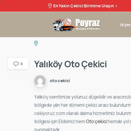
En Yakın Çekici Birimine Ulaşın >
Hizm
Yalıköy
Oto
Çekici
0
oto cekici
Yalıköy semtimize yolunuz düşebilir ve aracınızl
bölgede yılın her dönemi çekici aracı bulundur
cekiyoruz.com olarak daima hizmetimiz bulunmak
bölgesi için Ekibimiz hem
Oto çekici
hemde yol y
sunmaktadır.