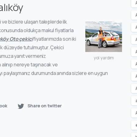
alıköy
i ve bizlere ulaşan taleplerde ilk
onusunda oldukça makul fiyatlarla
ıköy Oto çekici
fiyatlarımızda son iki
mik düzeyde tutulmuştur. Çekici
orumuza yanıt vermeniz
yol yardım
alınıp nereye taşınacak ve
tayı paylaşmanız durumunda anında sizlere en uygun
ook
Share on twitter