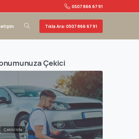
0507 866 67 91
Tıkla Ara: 0507 866 67 91
letişim
onumunuza Çekici
Çekici iste