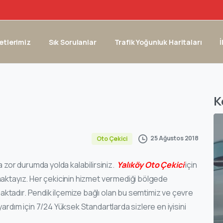
etlerimiz
Sık Sorulanlar
Trafik Yoğunluk Haritaları
İ
K
25 Ağustos 2018
Oto Çekici
a zor durumda yolda kalabilirsiniz.
Yalıköy Oto Çekici
için
maktayız. Her çekicinin hizmet vermediği bölgede
tadır. Pendik ilçemize bağlı olan bu semtimiz ve çevre
ardım için 7/24 Yüksek Standartlarda sizlere en iyisini