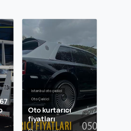
istanbul oto çekici
 67
Oto Çekici
o
Oto kurtarıcı
fiyatları